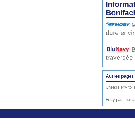
Informat
Bonifaci
M
dure envi
B
traversée
Autres pages 
Cheap Ferry to l
Ferry pas cher a