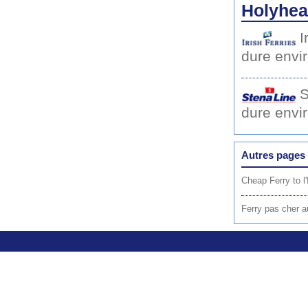
Holyhea
I
dure envi
S
dure envi
Autres pages 
Cheap Ferry to l'
Ferry pas cher a