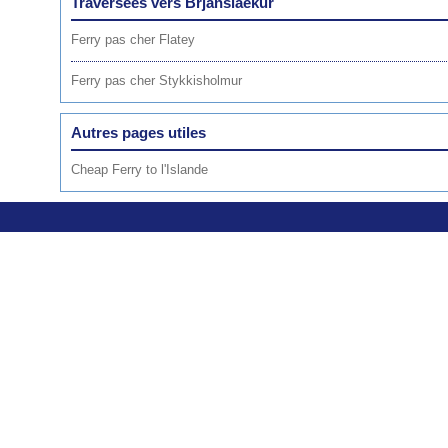
Traversées vers Brjanslaekur
Ferry pas cher Flatey
Ferry pas cher Stykkisholmur
Autres pages utiles
Cheap Ferry to l'Islande