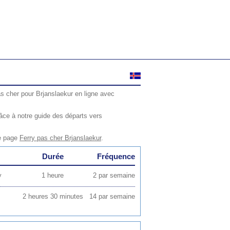
as cher pour Brjanslaekur en ligne avec
âce à notre guide des départs vers
re page
Ferry pas cher Brjanslaekur
.
Durée
Fréquence
y
1 heure
2 par semaine
2 heures 30 minutes
14 par semaine