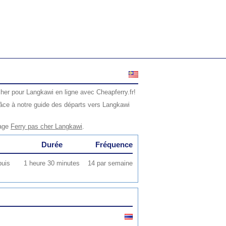
her pour Langkawi en ligne avec Cheapferry.fr!
âce à notre guide des départs vers Langkawi
page
Ferry pas cher Langkawi
.
Durée
Fréquence
puis
1 heure 30 minutes
14 par semaine