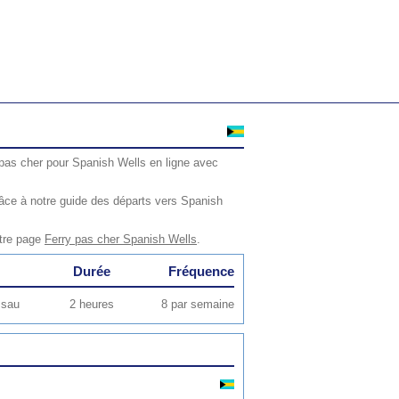
 pas cher pour Spanish Wells en ligne avec
âce à notre guide des départs vers Spanish
otre page
Ferry pas cher Spanish Wells
.
Durée
Fréquence
ssau
2 heures
8 par semaine