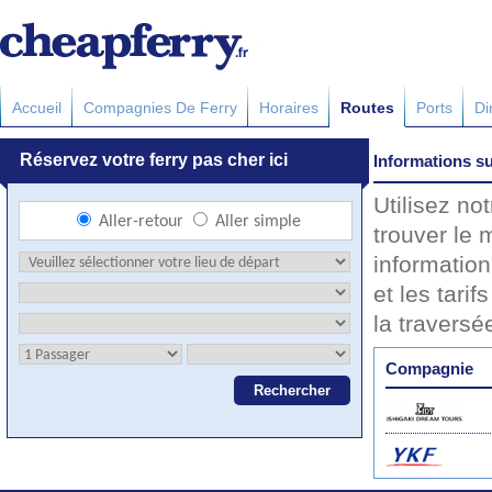
Accueil
Compagnies De Ferry
Horaires
Routes
Ports
Di
Informations su
Utilisez no
trouver le 
information
et les tarif
la travers
Compagnie