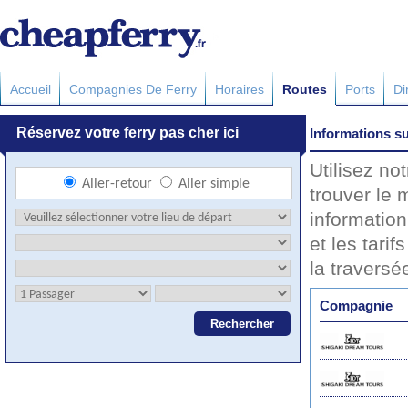
Accueil
Compagnies De Ferry
Horaires
Routes
Ports
Di
Informations su
Utilisez no
trouver le 
information
et les tarif
la travers
Compagnie