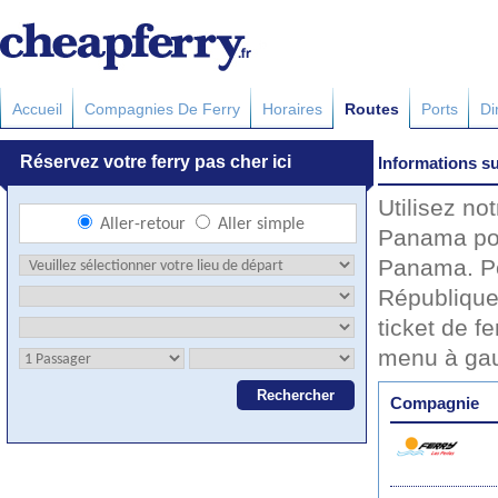
Accueil
Compagnies De Ferry
Horaires
Routes
Ports
Di
Informations su
Utilisez no
Panama pour
Panama. Pou
République 
ticket de f
menu à ga
Compagnie