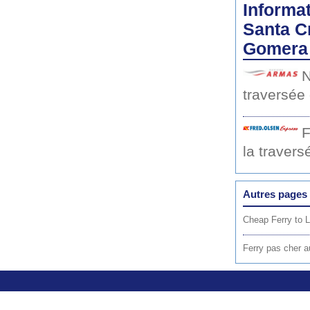
Informat
Santa C
Gomera
N
traversée
F
la traver
Autres pages 
Cheap Ferry to 
Ferry pas cher 