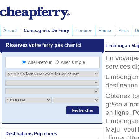
Accueil
Compagnies De Ferry
Horaires
Routes
Ports
Di
Limbongan Ma
En voyagea
services d
Limbongan 
destination
Obtenez to
grâce à not
en ligne. P
Limbongan 
Maju, veuil
Destinations Populaires
cliquer "Re