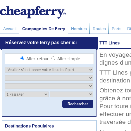
Accueil
Compagnies De Ferry
Horaires
Routes
Ports
Di
TTT Lines
En voyagea
dignes d'u
TTT Lines 
destination 
Obtenez to
grâce à not
Pour toute 
effectuer u
traversée 
Destinations Populaires