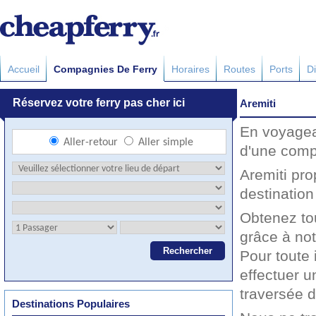
Accueil
Compagnies De Ferry
Horaires
Routes
Ports
Di
Aremiti
En voyagea
d'une comp
Aremiti pro
destination
Obtenez to
grâce à not
Pour toute 
effectuer u
traversée 
Destinations Populaires