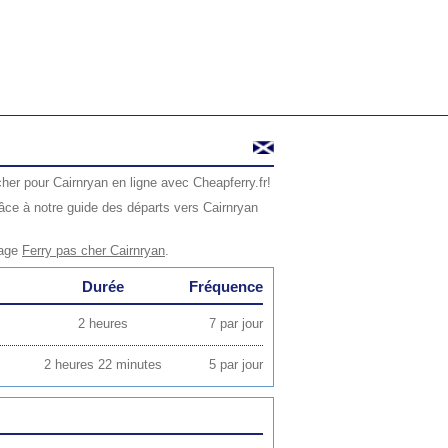
her pour Cairnryan en ligne avec Cheapferry.fr!
âce à notre guide des départs vers Cairnryan
page
Ferry pas cher Cairnryan
.
Durée
Fréquence
2 heures
7 par jour
2 heures 22 minutes
5 par jour