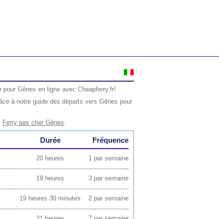
r pour Gênes en ligne avec Cheapferry.fr!
âce à notre guide des départs vers Gênes pour
e
Ferry pas cher Gênes
.
Durée
Fréquence
20 heures
1 par semaine
19 heures
3 par semaine
19 heures 30 minutes
2 par semaine
21 heures
7 par semaine