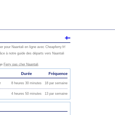
er pour Naantali en ligne avec Cheapferry.fr!
ce à notre guide des départs vers Naantali
age
Ferry pas cher Naantali
.
Durée
Fréquence
r
8 heures 30 minutes
18 par semaine
4 heures 50 minutes
13 par semaine