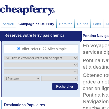
Accueil
Compagnies De Ferry
Horaires
Routes
Ports
Di
Pontina Naviga
En voyagea
services d
Pontina Na
et à destina
Obtenez to
grâce à not
cher en lig
Pontina Na
Navigazione
Destinations Populaires
gauche et c