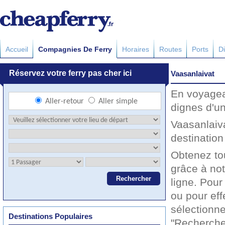
Accueil
Compagnies De Ferry
Horaires
Routes
Ports
Di
Vaasanlaivat
En voyagea
dignes d'u
Vaasanlaiv
destination
Obtenez to
grâce à not
ligne. Pour
ou pour eff
sélectionne
Destinations Populaires
"Recherche