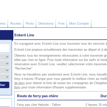
ires
Routes
Ports
Directions
Fret
Mon Compte
Eckerö Line
En voyageant avec Eckerö Line vous trouverez tous les services 
Eckerö Line propose actuellement des traversées au départ et à des
Obtenez tous les renseignements nécessaires à votre traversée gr
billet pas cher en ligne. Pour toute information sur les tarifs et ho
réservation avec Eckerö Line, veuillez sélectionner votre traversé
"Rechercher".
Nous ne travaillons pas seulement avec Eckerö Line, nous travail
ferry à travers l'Europe pour vous garantir le meilleur choix au meill
de ferry
pour obtenir la liste de toutes les compagnies de Cheapferr
ferry
pour toute information d'horaire supplémentaire.
Route de ferry pas chère
Dur
Ferry pas cher Helsinki - Tallinn
2 heures 15 min