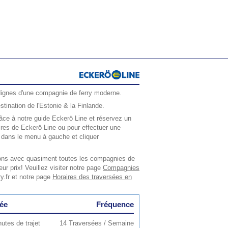
dignes d'une compagnie de ferry moderne.
tination de l'Estonie & la Finlande.
âce à notre guide Eckerö Line et réservez un
raires de Eckerö Line ou pour effectuer une
e dans le menu à gauche et cliquer
lons avec quasiment toutes les compagnies de
eur prix! Veuillez visiter notre page
Compagnies
y.fr et notre page
Horaires des traversées en
ée
Fréquence
utes de trajet
14 Traversées / Semaine