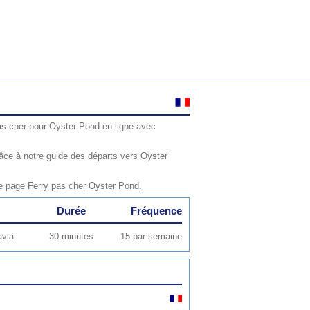
as cher pour Oyster Pond en ligne avec
âce à notre guide des départs vers Oyster
re page
Ferry pas cher Oyster Pond
.
Durée
Fréquence
avia
30 minutes
15 par semaine