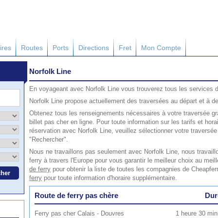
ires
Routes
Ports
Directions
Fret
Mon Compte
Norfolk Line
En voyageant avec Norfolk Line vous trouverez tous les services 
Norfolk Line propose actuellement des traversées au départ et à des
Obtenez tous les renseignements nécessaires à votre traversée grâ
billet pas cher en ligne. Pour toute information sur les tarifs et hor
réservation avec Norfolk Line, veuillez sélectionner votre traversé
"Rechercher".
Nous ne travaillons pas seulement avec Norfolk Line, nous travai
ferry à travers l'Europe pour vous garantir le meilleur choix au meill
de ferry
pour obtenir la liste de toutes les compagnies de Cheapferr
ferry
pour toute information d'horaire supplémentaire.
Route de ferry pas chère
Dur
Ferry pas cher Calais - Douvres
1 heure 30 minu