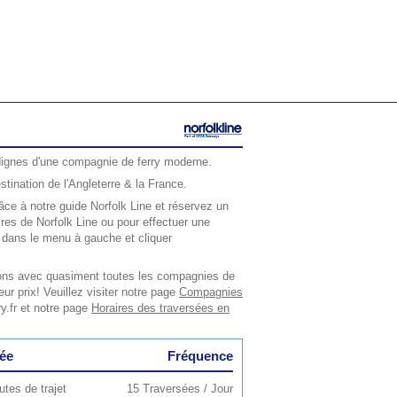
dignes d'une compagnie de ferry moderne.
tination de l'Angleterre & la France.
ce à notre guide Norfolk Line et réservez un
aires de Norfolk Line ou pour effectuer une
e dans le menu à gauche et cliquer
llons avec quasiment toutes les compagnies de
eur prix! Veuillez visiter notre page
Compagnies
y.fr et notre page
Horaires des traversées en
ée
Fréquence
tes de trajet
15 Traversées / Jour