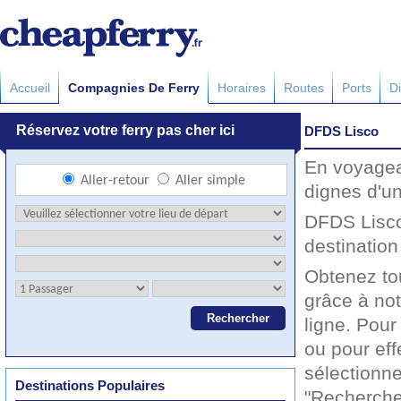
Accueil
Compagnies De Ferry
Horaires
Routes
Ports
Di
DFDS Lisco
En voyagea
dignes d'u
DFDS Lisco
destination
Obtenez to
grâce à not
ligne. Pour
ou pour eff
sélectionne
Destinations Populaires
"Recherche